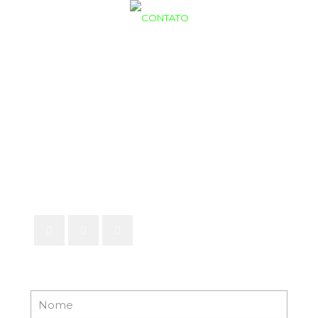
Contato
+ 55 47 9 9198-4260
contato@flycoparapente.com.br
Redes Sociais
Fale conosco